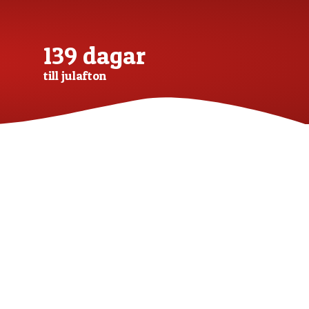
139 dagar
till julafton