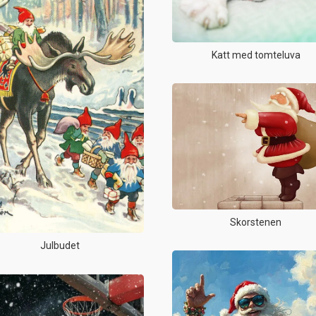
Katt med tomteluva
Skorstenen
Julbudet