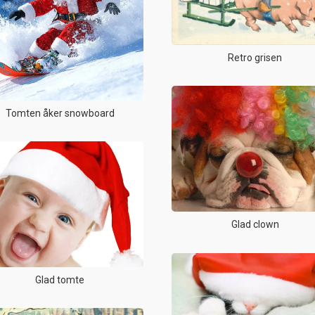
Retro grisen
Tomten åker snowboard
Glad clown
Glad tomte