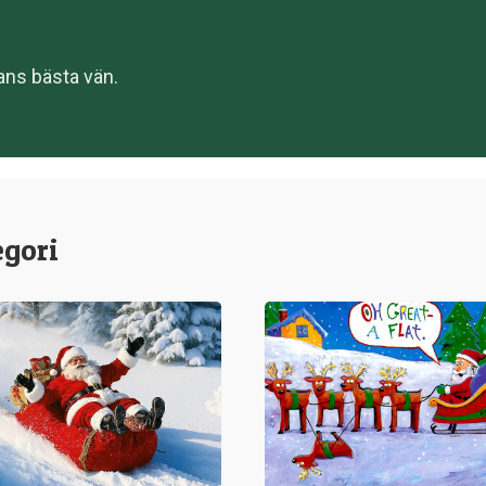
ans bästa vän.
egori