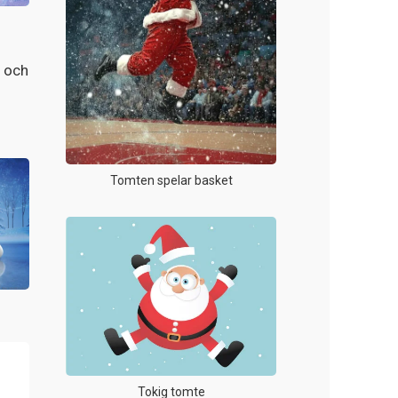
Tomten spelar basket
Tokig tomte