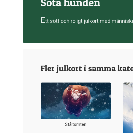
Söta hunden
E
tt sött och roligt julkort med människ
Fler julkort i samma kat
Ståltomten