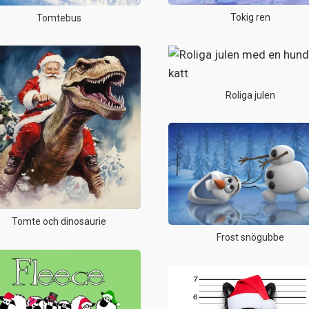
Tokig ren
Tomtebus
Roliga julen
Tomte och dinosaurie
Frost snögubbe