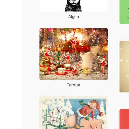
Älgen
Tomtar