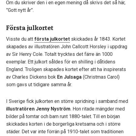
Om du skriver den i en egen mening då skrivs det så här,
”Gott nytt år”.
Första julkortet
Visste du att
första julkortet
skickades år 1843. Kortet
skapades av illustratören John Callcott Horsley i uppdrag
av Sir Henry Cole. Totalt trycktes det färre än 1000
exemplar. Ett julkort såldes för en shilling i dåtidens
England. Troligen skapades kortet efter att ha inspirerats
av Charles Dickens bok
En Julsaga
(Christmas Carol)
som gavs ut tidigare samma år.
I Sverige fick julkorten en större spridning i samband med
illustratören Jenny Nyström
. Hon ritade mängder med
bilder på tomtar och barn runt 1880-talet. Till en början
skickades korten i de borgerliga kretsarna och i större
städer. Det var inte förrän på 1910-talet som traditionen