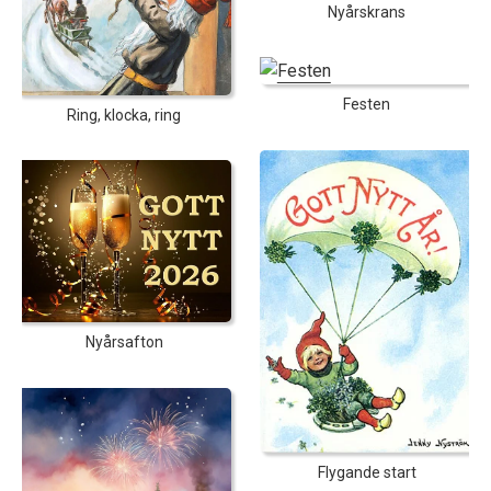
Nyårskrans
Festen
Ring, klocka, ring
Nyårsafton
Flygande start