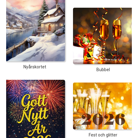
Nyårskortet
Bubbel
Fest och glitter