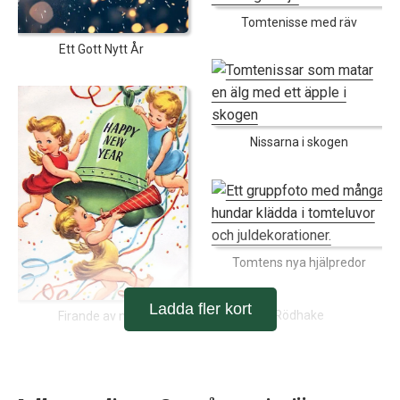
Tomtenisse med räv
Ett Gott Nytt År
Nissarna i skogen
Tomtens nya hjälpredor
Ladda fler kort
Rödhake
Firande av nyår