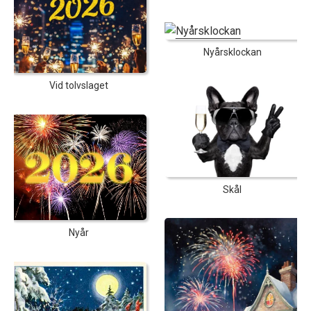
Nyårsklockan
Vid tolvslaget
Skål
Nyår