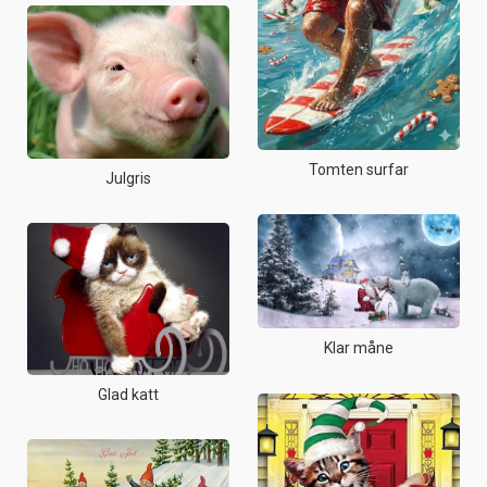
Tomten surfar
Julgris
Klar måne
Glad katt