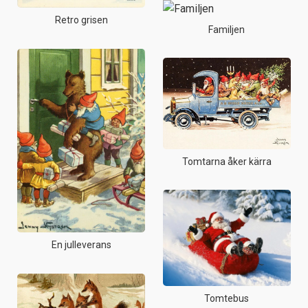
Retro grisen
Familjen
Tomtarna åker kärra
En julleverans
Tomtebus