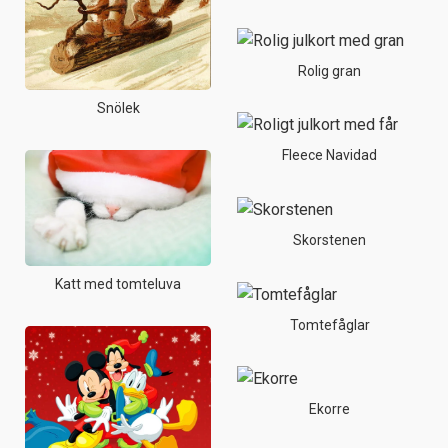
Rolig gran
Snölek
Fleece Navidad
Skorstenen
Katt med tomteluva
Tomtefåglar
Ekorre