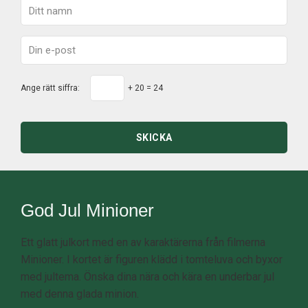
Ange rätt siffra:
+ 20 = 24
SKICKA
God Jul Minioner
Ett glatt julkort med en av karaktärerna från filmerna
Minioner. I kortet är figuren klädd i tomteluva och byxor
med jultema. Önska dina nära och kära en underbar jul
med denna glada minion.