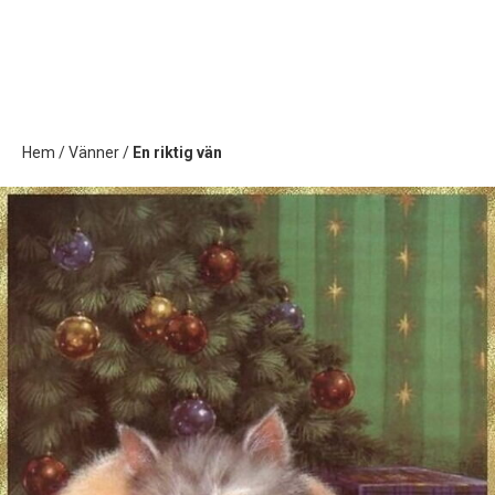
Hem
/
Vänner
/
En riktig vän