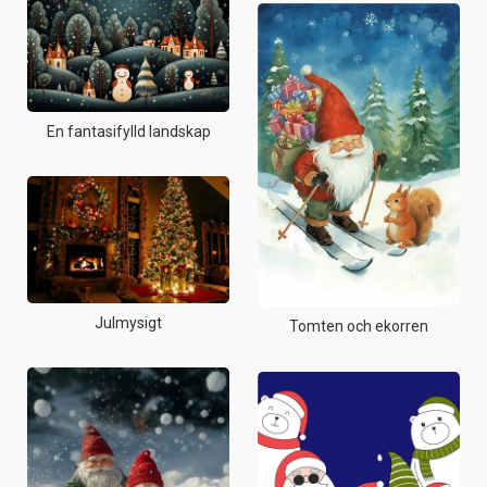
En fantasifylld landskap
Julmysigt
Tomten och ekorren