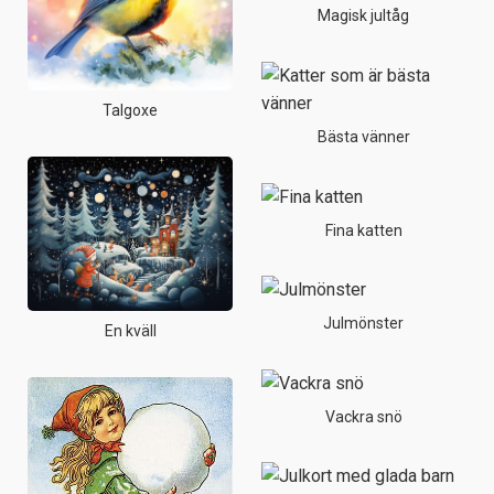
Magisk jultåg
Talgoxe
Bästa vänner
Fina katten
Julmönster
En kväll
Vackra snö