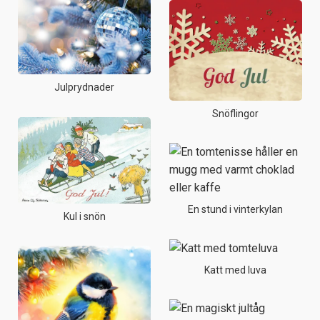
Julprydnader
Snöflingor
En stund i vinterkylan
Kul i snön
Katt med luva