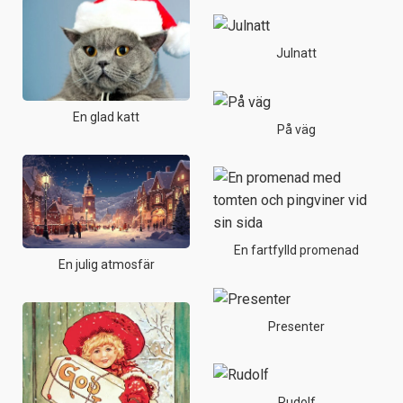
Julnatt
En glad katt
På väg
En fartfylld promenad
En julig atmosfär
Presenter
Rudolf