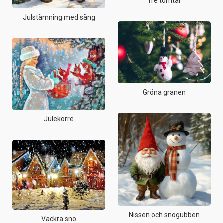
Tre tomtar
Julstämning med sång
Gröna granen
Julekorre
Nissen och snögubben
Vackra snö