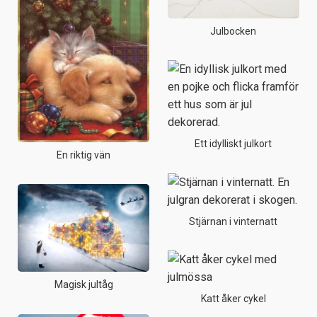
Julbocken
Ett idylliskt julkort
En riktig vän
Stjärnan i vinternatt
Magisk jultåg
Katt åker cykel