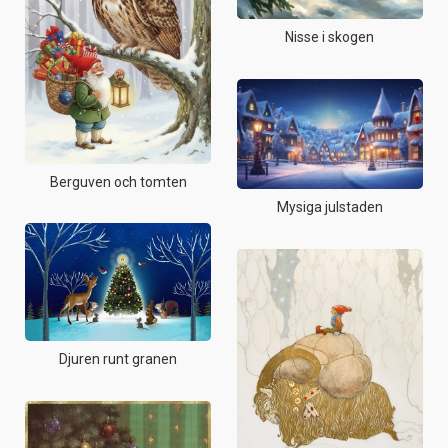
Nisse i skogen
Berguven och tomten
Mysiga julstaden
Djuren runt granen