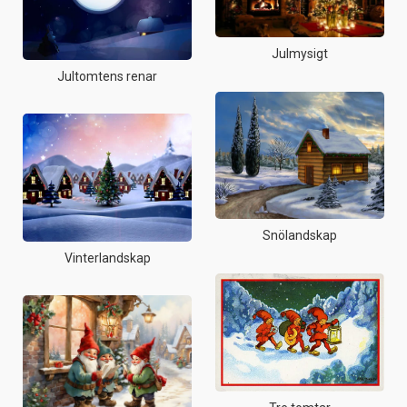
Julmysigt
Jultomtens renar
Snölandskap
Vinterlandskap