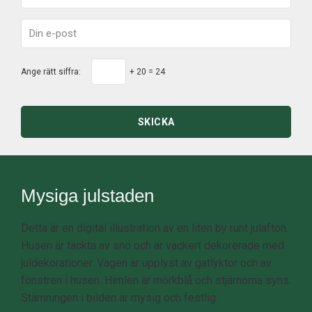
Ange rätt siffra:
+ 20 = 24
SKICKA
Mysiga julstaden
Detta är en digital illustration av en liten by runt julafton.
Husen är täckta av snö och är vackert dekorerade med
juldekorationer. Vägen är upplyst av gatlyktor och av
fönstren i husen. Himlen är mörkblå och stjärnorna syns.
Stämningen i bilden är mysig och festlig.