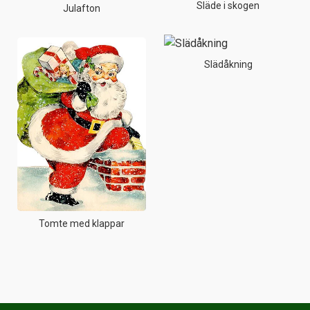
Släde i skogen
Julafton
Slädåkning
Tomte med klappar