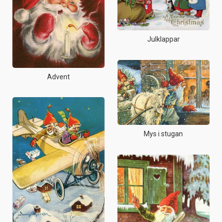
Julklappar
Advent
Mys i stugan