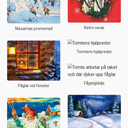
Retro renar
Nissarnas promenad
Tomtens hjälpredor
Fågelglädje
Fåglar vid fönster