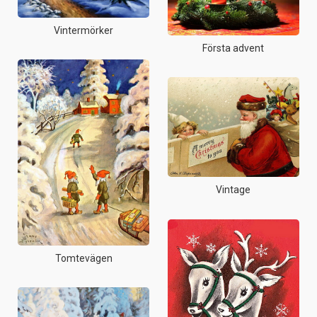
Vintermörker
Första advent
Vintage
Tomtevägen