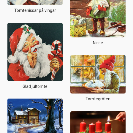
Tomtenissar på vingar
Nisse
Glad jultomte
Tomtegröten