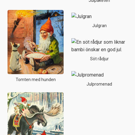
Julpaketen
Julgran
Söt rådjur
Tomten med hunden
Julpromenad