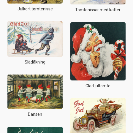
Julkort tomtenisse
Tomtenissar med katter
Slädåkning
Glad jultomte
Dansen