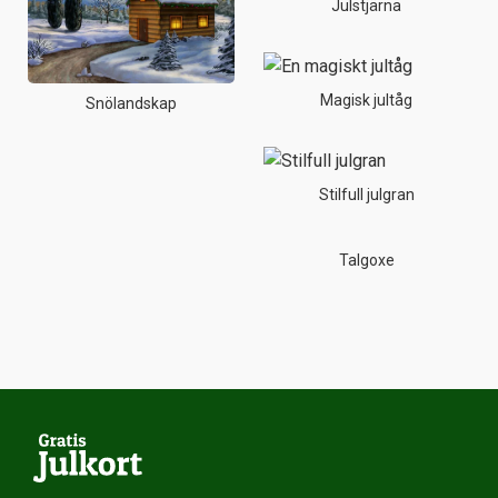
Julstjärna
Magisk jultåg
Snölandskap
Stilfull julgran
Talgoxe