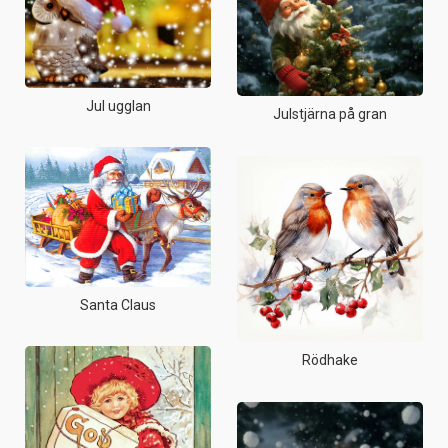
Jul ugglan
Julstjärna på gran
Santa Claus
Rödhake