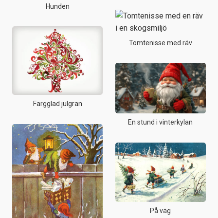
Hunden
Tomtenisse med räv
Färgglad julgran
En stund i vinterkylan
På väg