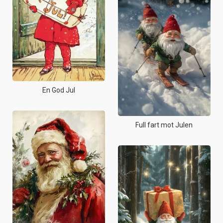
En God Jul
Full fart mot Julen