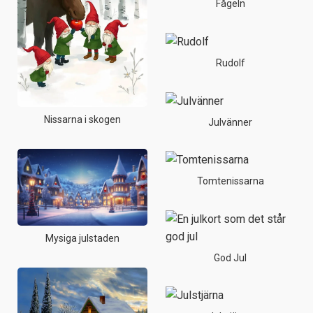
Fågeln
Rudolf
Nissarna i skogen
Julvänner
Tomtenissarna
Mysiga julstaden
God Jul