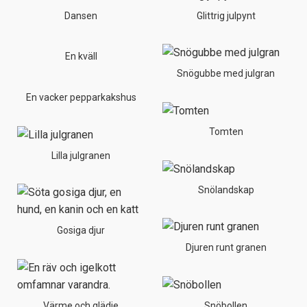
Dansen
Glittrig julpynt
En kväll
Snögubbe med julgran
En vacker pepparkakshus
Tomten
Lilla julgranen
Snölandskap
Gosiga djur
Djuren runt granen
Värme och glädje
Snöbollen