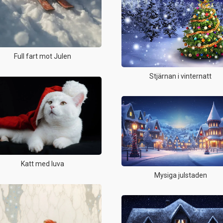
Full fart mot Julen
Stjärnan i vinternatt
Katt med luva
Mysiga julstaden