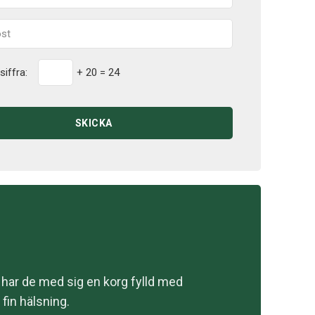
siffra:
+ 20 = 24
SKICKA
a har de med sig en korg fylld med
 fin hälsning.