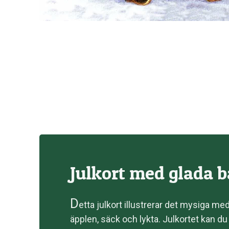
Julkort med glada 
D
etta julkort illustrerar det mysiga m
äpplen, säck och lykta. Julkortet kan du s