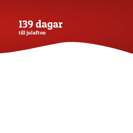
139 dagar
till julafton