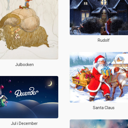
Rudolf
Julbocken
Santa Claus
Jul i December