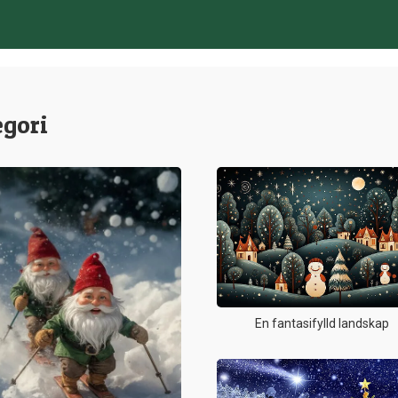
egori
En fantasifylld landskap