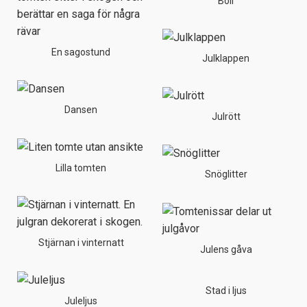
Boll
En sagostund
Julklappen
Dansen
Julrött
Lilla tomten
Snöglitter
Stjärnan i vinternatt
Julens gåva
Stad i ljus
Juleljus