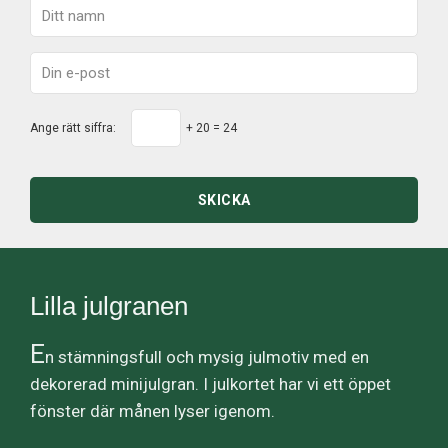
Ange rätt siffra:
+ 20 = 24
SKICKA
Lilla julgranen
E
n stämningsfull och mysig julmotiv med en
dekorerad minijulgran. I julkortet har vi ett öppet
fönster där månen lyser igenom.