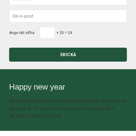
Ange rätt siffra:
+ 20 = 24
SKICKA
Happy new year
Med detta färgglada och fina nyårskort kan du önska ett
gott nytt år. Ett glatt motiv med en tomte som åker
skridskor med sina renar.