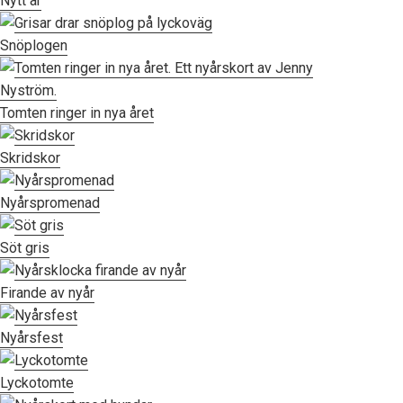
Nytt år
Snöplogen
Tomten ringer in nya året
Skridskor
Nyårspromenad
Söt gris
Firande av nyår
Nyårsfest
Lyckotomte