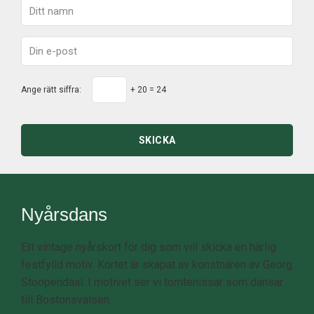
Ange rätt siffra:
+ 20 = 24
SKICKA
Nyårsdans
Ett vintage nyårskort för dig som vill skicka en härlig
festfylld motiv. Kortet är skapat av konstnären av Georg
Stoopendaal. I motivet ser vi tomtenissar som dansar
till Bostonsvalsen.