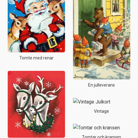
Tomte med renar
En julleverans
Vintage
Tomtar och kransen