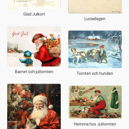
Glad Julkort
Luciadagen
Barnet och jultomten
Tomten och hunden
Hemma hos Jultomten