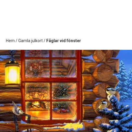
Hem
/
Gamla julkort
/
Fåglar vid fönster