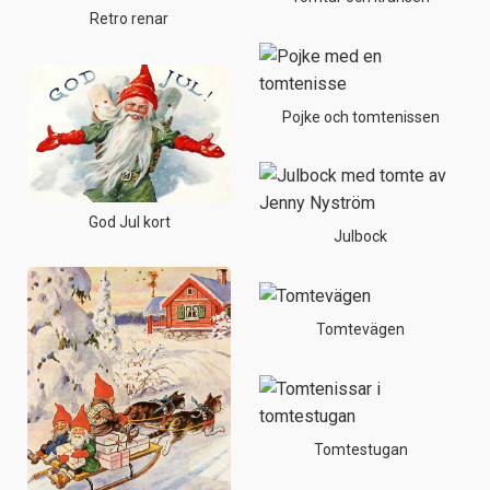
Retro renar
Pojke och tomtenissen
God Jul kort
Julbock
Tomtevägen
Tomtestugan