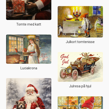
Tomte med katt
Julkort tomtenisse
Luciakrona
Julresa på hjul