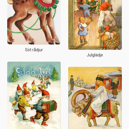
Söt rådjur
Julglädje