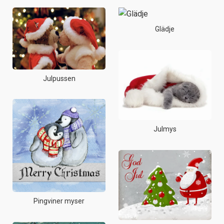
Glädje
Julpussen
Julmys
Pingviner myser